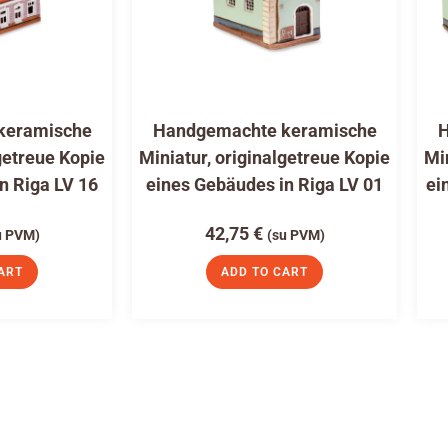
keramische
Handgemachte keramische
H
getreue Kopie
Miniatur, originalgetreue Kopie
Mi
n Riga LV 16
eines Gebäudes in Riga LV 01
ei
42,75
€
u PVM)
(su PVM)
ART
ADD TO CART