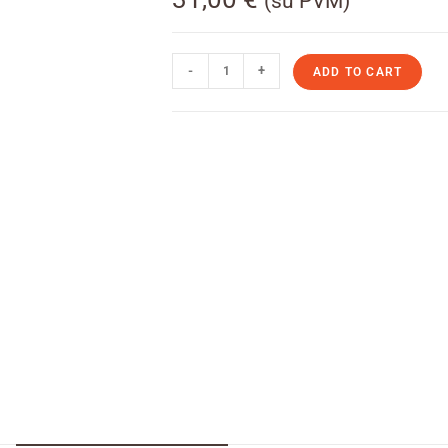
(su PVM)
-
+
ADD TO CART