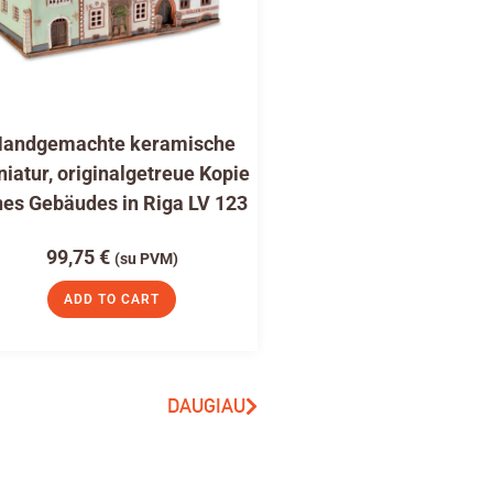
andgemachte keramische
niatur, originalgetreue Kopie
nes Gebäudes in Riga LV 123
99,75
€
(su PVM)
ADD TO CART
DAUGIAU