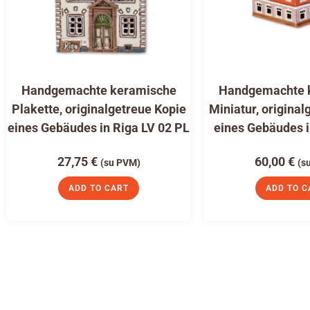
Handgemachte keramische
Handgemachte 
Plakette, originalgetreue Kopie
Miniatur, original
eines Gebäudes in Riga LV 02 PL
eines Gebäudes i
27,75
€
60,00
€
(su PVM)
(s
ADD TO CART
ADD TO C