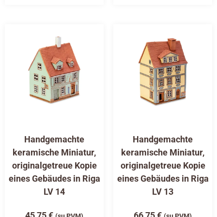
Handgemachte
Handgemachte
keramische Miniatur,
keramische Miniatur,
originalgetreue Kopie
originalgetreue Kopie
eines Gebäudes in Riga
eines Gebäudes in Riga
LV 14
LV 13
45,75
€
66,75
€
(su PVM)
(su PVM)