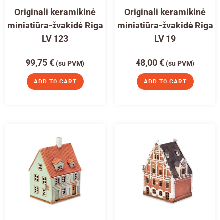
Originali keramikinė
Originali keramikinė
miniatiūra-žvakidė Riga
miniatiūra-žvakidė Riga
LV 123
LV 19
99,75
€
48,00
€
(su PVM)
(su PVM)
ADD TO CART
ADD TO CART