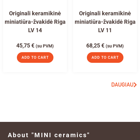
Originali keramikinė
Originali keramikinė
miniatiūra-žvakidė Riga
miniatiūra-žvakidė Riga
LV 14
LV 11
45,75
€
68,25
€
(su PVM)
(su PVM)
ADD TO CART
ADD TO CART
DAUGIAU
About "MINI ceramics"