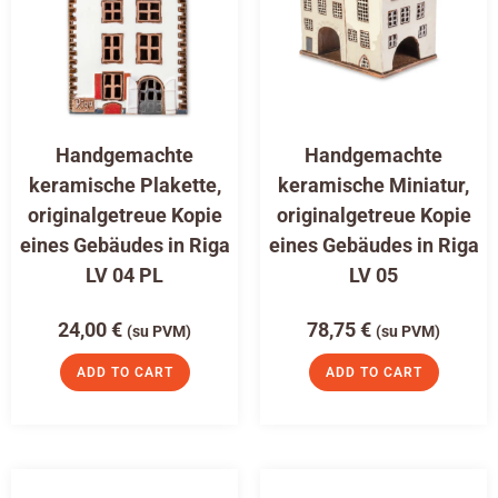
Handgemachte
Handgemachte
keramische Plakette,
keramische Miniatur,
originalgetreue Kopie
originalgetreue Kopie
eines Gebäudes in Riga
eines Gebäudes in Riga
LV 04 PL
LV 05
24,00
€
78,75
€
(su PVM)
(su PVM)
ADD TO CART
ADD TO CART