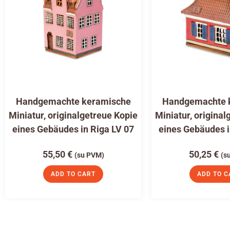
Handgemachte keramische
Handgemachte 
Miniatur, originalgetreue Kopie
Miniatur, original
eines Gebäudes in Riga LV 07
eines Gebäudes i
55,50
€
50,25
€
(su PVM)
(s
ADD TO CART
ADD TO C