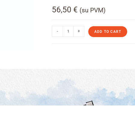
56,50
€
(su PVM)
-
+
ADD TO CART