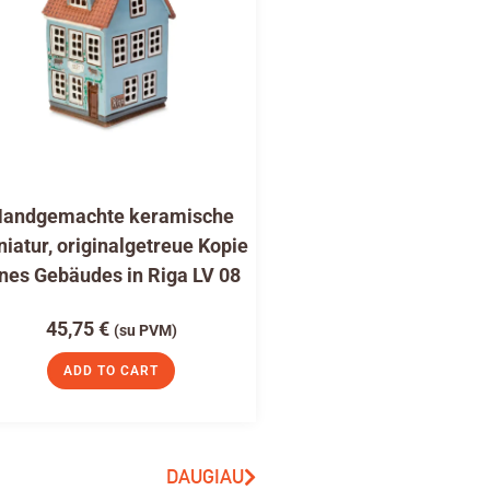
andgemachte keramische
niatur, originalgetreue Kopie
nes Gebäudes in Riga LV 08
45,75
€
(su PVM)
ADD TO CART
DAUGIAU