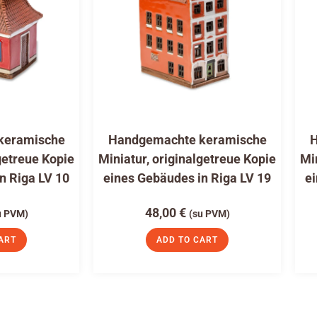
keramische
Handgemachte keramische
H
getreue Kopie
Miniatur, originalgetreue Kopie
Mi
n Riga LV 10
eines Gebäudes in Riga LV 19
ei
48,00
€
u PVM)
(su PVM)
ART
ADD TO CART